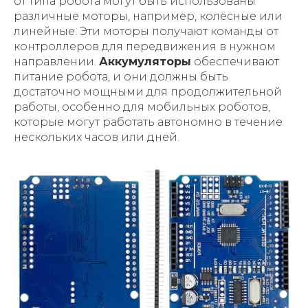
от типа робота могут быть использованы
различные моторы, например, колёсные или
линейные. Эти моторы получают команды от
контроллеров для передвижения в нужном
направлении.
Аккумуляторы
обеспечивают
питание робота, и они должны быть
достаточно мощными для продолжительной
работы, особенно для мобильных роботов,
которые могут работать автономно в течение
нескольких часов или дней.