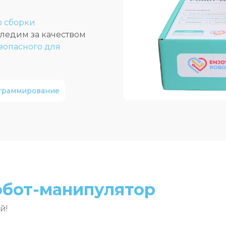
о сборки
ледим за качеством
езопасного для
граммирование
обот-манипулятор
й!