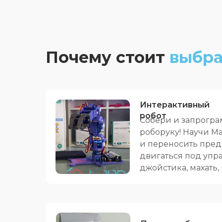
Почему стоит
выбра
Интерактивный
робот
Собери и запрогр
роборуку! Научи Ма
и переносить пред
двигаться под упр
джойстика, махать,