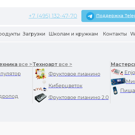
+7 (495) 132-47-70
Поддержка Tele
родукты
Загрузки
Школам и кружкам
Контакты
W
ехника
все >
Техноарт
все >
Мастерс
Enjo
пулятор
Фруктовое пианино
Ми
Киберцветок
уляторы
Пища
дропод
Фруктовое пианино 2.0
нная рука манипул