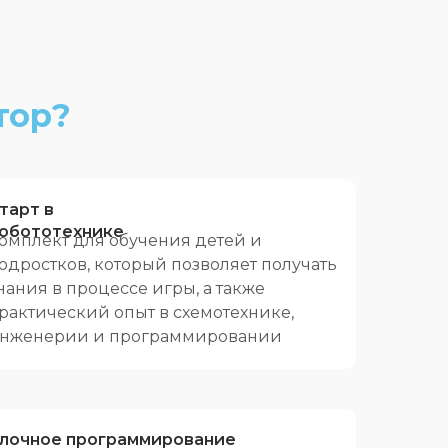
тор?
тарт в
обототехнике
омплект для обучения детей и
одростков, который позволяет получать
нания в процессе игры, а также
рактический опыт в схемотехнике,
нженерии и программировании
лочное программирование