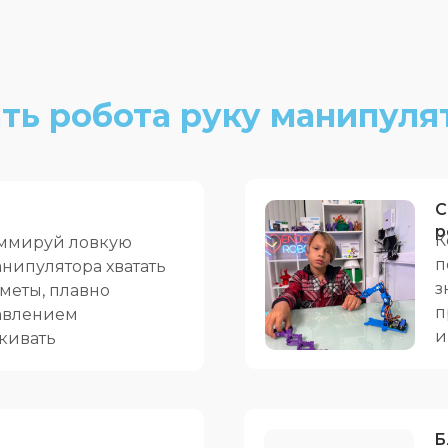
ть робота руку манипуля
С
р
К
аммируй ловкую
п
нипулятора хватать
з
меты, плавно
п
авлением
и
 кивать
Б