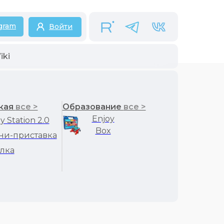
gram
Войти
iki
кая
все >
Образование
все >
Enjoy
y Station 2.0
Box
ни-приставка
лка
ятор