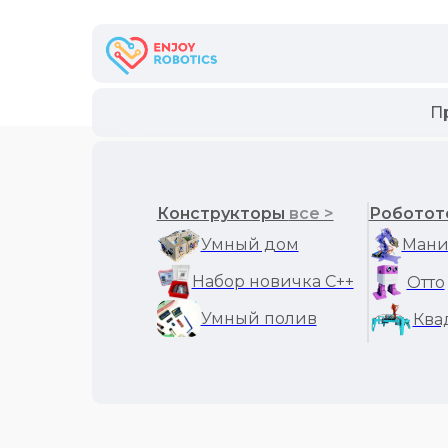
П
Конструкторы
все >
Роботот
Умный дом
Мани
Набор новичка С++
Отто
Главная
/
Интернет-магазин
/
Роботы манип
Умный полив
Ква
Роботизирова