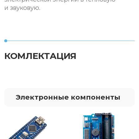
Крокодилы
Соединительные
провода
НАВЫКИ, КОТОРЫЕ
ПОЛУЧИТ РЕБЁНОК
Изучение явлений напряжения, силы
тока и сопротивления, а также знакомства
и навыков работы с электронными
компонентами поможет создать личное