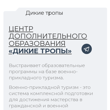
ЗАКОН
ОМА
ДЛЯ ДОМА
Интерактивный набор, воплощающий в
жизнь основные идеи из школьного
курса физики и радиоэлектроники.
1 500₽
Предзаказ
Техническая поддержка
info@enjoy-robotics.ru
WhatsApp
НАБОР
,
ВОПЛОЩАЮЩИЙ
ТЕОРЕТИЧЕСКИЕ ТЕМЫ
пн. — пт.: с 9:00 до 18:00