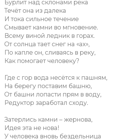
и Диких троп в первую очередь
касается развития практических
программ по радиоэлектронике и
применении знаний и навыков в том
числе в условиях ЧС или дикой
природы. Вне комфортного класса.
Это требует ещё и креативной
инженерной находчивости, что мы и
развиваем в детях.