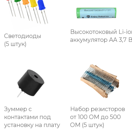
Если сильное давление,
По-другому «напряжение»,
Сила тока электронов
Сможет сдвинуть сто вагонов
Сила тока так опасна,
Не шути ты с ней напрасно,
Сжечь изоляцию и схемы
Нет для неё большой проблемы.
Включи свое воображение!
Представь, что ток и напряжение,
Неразлучные во век.
Не знал, что делать человек!
Бурлит над склонами река
Течёт она из далека
И тока сильное течение
Смывает камни во мгновение.
Всему виной ледник в горах.
От солнца тает снег на «ах»,
По капле он, сливаясь в реку,