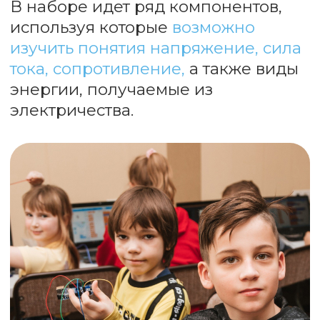
Контроллер
Enjoy Board со
Nano
встроенным
ATMega328P
пьезодинамиком
Лампа
накаливания
Выключатели 4 шт
3 V 2 шт
Высокотоковый Li-ion
Светодиоды
аккумулятор AA 3,7 В
(5 штук)