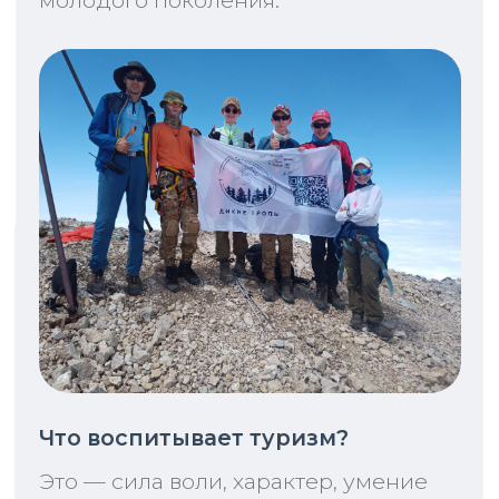
Договор-оферта
Договор-оферта аренды оборудования
SP Medvedev A. A. EIN:
774324863390
© Enjoy Robotics, 2024.. All
rights reserved