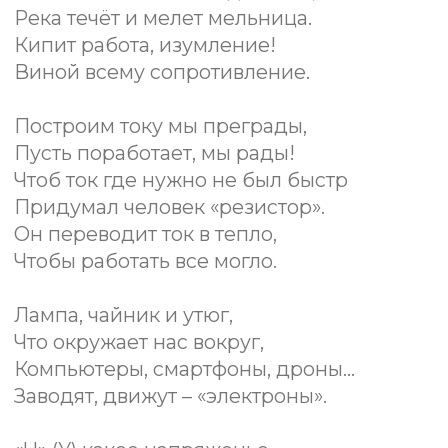
Наше партнёрство - ответ на вызов
времени. Развитие и внедрение
радиоэлектронных компонентов в
повседневную жизнь уже норма. Но
насколько адаптированы под эти
новые вызовы программы обучения
школьников? В конце концов,
справедливо ли начинать знакомить
ребят и девчат с физикой начиная
только с 7 класса. И как в таком
случае заинтересовать ребёнка
естественным науками?
Наши команды ломают стереотипы и
предлагают интересные,
прикладные образовательные
наборы и программы, чтобы у детей
было интересное будущее.