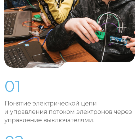
Зуммер с
Набор резисторов
контактами под
от 100 ОМ до 500
установку на плату
ОМ (5 штук)
Макетная плата 170
OLED-дисплей
точек
Детали, материалы
и инструмент