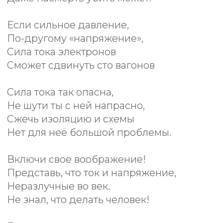
помощь, топография
и ориентирование, альпинизм,
выживание, радиоэлектроника
и естественные науки, НВП
и самооборона.
Партнёрство команды Enjoy Robotics