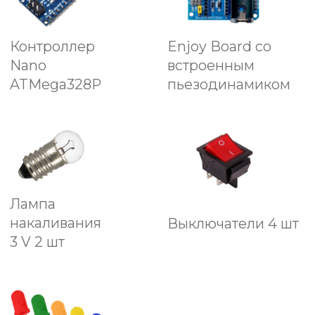
устройство — сигнализацию
на размыкание.
Пример обучающего материала,
подача через образы и рифму.
Провод, это проводник,
Если ток в него проник
То течёт с огромной силой
Сунешь руку, друг мой милый,
Электрон пройдет сквозь кожу
Даже насмерть убить может.